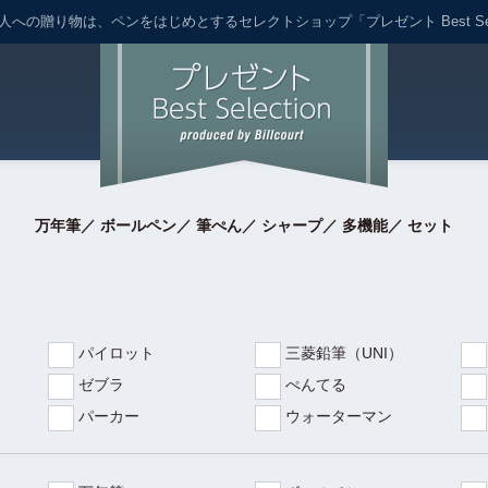
への贈り物は、ペンをはじめとするセレクトショップ「プレゼント Best Sele
万年筆
／
ボールペン
／
筆ぺん
／
シャープ
／
多機能
／
セット
パイロット
三菱鉛筆（UNI）
ゼブラ
ぺんてる
パーカー
ウォーターマン