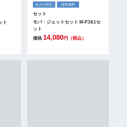
名入れ対応
送料無料
セット
モバ・ジェットセット M-P3&1セ
ット
ット
14,080
価格
円（税込）